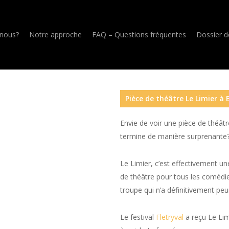
nous?
Notre approche
FAQ – Questions fréquentes
Dossier d
Pièce de théâtre Le Limier à B
Envie de voir une pièce de théâtre
termine de manière surprenante? 
Le Limier, c’est effectivement un
de théâtre pour tous les comédien
troupe qui n’a définitivement peur
Le festival
Fletryval
a reçu Le Lim