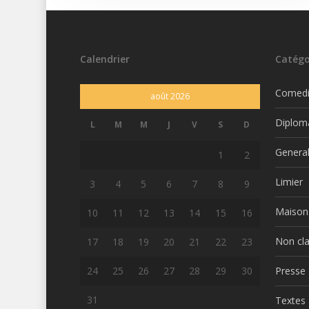
Calendrier
Catégo
Comed
août 2026
Diplom
L
M
M
J
V
S
D
Genera
1
2
Limier
3
4
5
6
7
8
9
Maison
10
11
12
13
14
15
16
Non cl
17
18
19
20
21
22
23
24
25
26
27
28
29
30
Presse
31
Textes