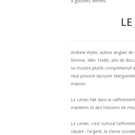
à guichets fermés.
LE
Andrew Wyke, auteur anglais de r
femme, Milo Tindle, afin de discu
se montre plutôt compréhensif e
veut pouvoir épouser Marguerite, 
maison.
Le Limier fait dans le raffinemen
manières et des histoires de meu
Le Limier, c’est surtout l’affro
sépare : l’argent, la classe sociale