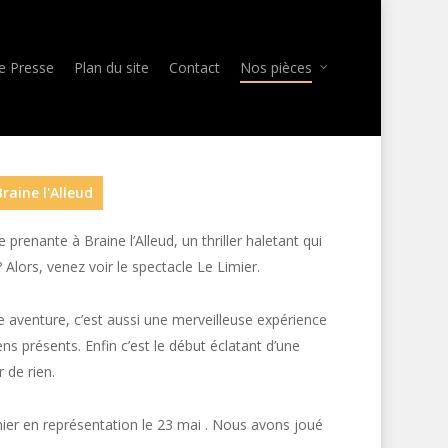
e Presse
Plan du site
Contact
Nos pièces
raine l'Alleud
 prenante à Braine l’Alleud, un thriller haletant qui
Alors, venez voir le spectacle Le Limier.
e aventure, c’est aussi une merveilleuse expérience
s présents. Enfin c’est le début éclatant d’une
 de rien.
ier en représentation le 23 mai . Nous avons joué