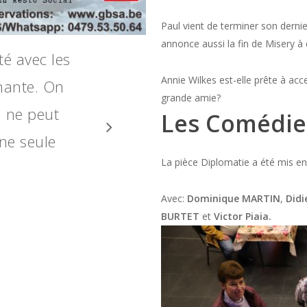
Paul vient de terminer son derni
annonce aussi la fin de Misery à 
 près du
Annie Wilkes est-elle prête à acc
ressionné.
grande amie?
il va nous
Les
Comédie
La pièce Diplomatie a été mis e
Avec:
Dominique MARTIN
,
Did
BURTET
et
Victor Piaia.