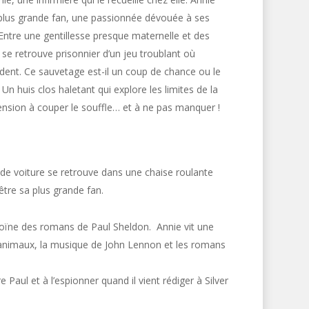
 plus grande fan, une passionnée dévouée à ses
ntre une gentillesse presque maternelle et des
 se retrouve prisonnier d’un jeu troublant où
ent. Ce sauvetage est-il un coup de chance ou le
Un huis clos haletant qui explore les limites de la
tension à couper le souffle… et à ne pas manquer !
 de voiture se retrouve dans une chaise roulante
être sa plus grande fan.
roïne des romans de Paul Sheldon. Annie vit une
s animaux, la musique de John Lennon et les romans
e Paul et à l’espionner quand il vient rédiger à Silver