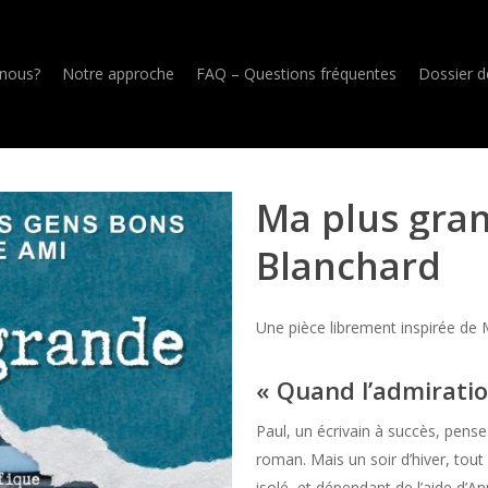
nous?
Notre approche
FAQ – Questions fréquentes
Dossier d
Ma
plus
gra
Blanchard
Une pièce librement inspirée de 
« Quand l’admiratio
Paul, un écrivain à succès, pense
roman. Mais un soir d’hiver, tout 
isolé, et dépendant de l’aide d’Ann