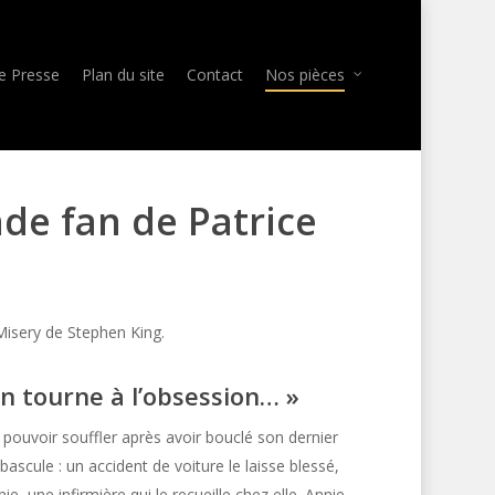
e Presse
Plan du site
Contact
Nos pièces
nde
fan
de
Patrice
Misery de Stephen King.
n tourne à l’obsession… »
 pouvoir souffler après avoir bouclé son dernier
bascule : un accident de voiture le laisse blessé,
ie, une infirmière qui le recueille chez elle. Annie