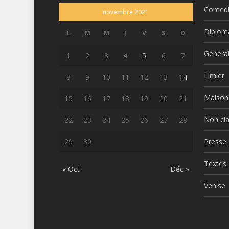
Comed
novembre 2021
Diplom
L
M
M
J
V
S
D
Genera
1
2
3
4
5
6
7
Limier
8
9
10
11
12
13
14
Maison
15
16
17
18
19
20
21
Non cl
22
23
24
25
26
27
28
29
30
Presse
Textes
« Oct
Déc »
Venise