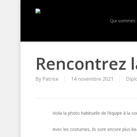
Skip
to
main
Qui sommes 
content
Rencontrez l
By
Patrice
14 novembre 2021
Dipl
Voila la photo habituelle de l’équipe à la 
Avec les costumes, ils sont encore plus be