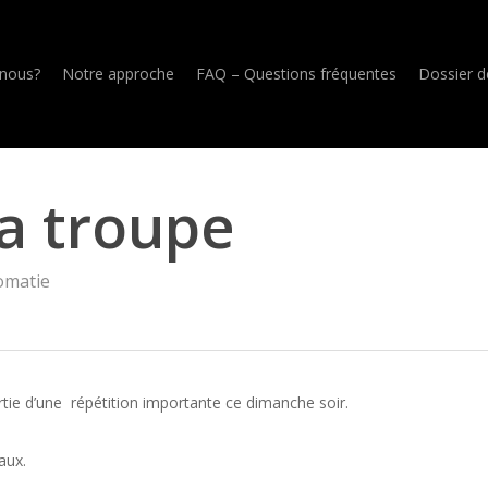
nous?
Notre approche
FAQ – Questions fréquentes
Dossier d
a troupe
omatie
sortie d’une répétition importante ce dimanche soir.
aux.