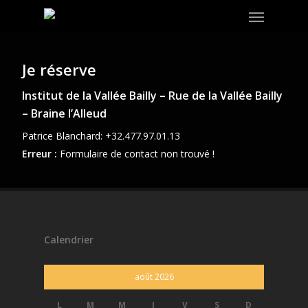
Menu
Skip
to
main
content
Je réserve
Institut de la Vallée Bailly – Rue de la Vallée Bailly
– Braine l’Alleud
Patrice Blanchard: +32.477.97.01.13
Erreur :
Formulaire de contact non trouvé !
Calendrier
août 2026
L
M
M
J
V
S
D