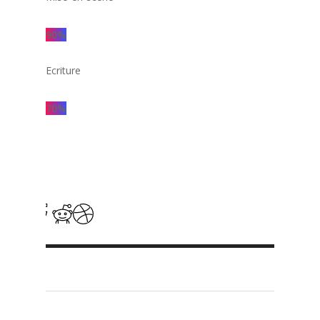
90
%
Ecriture
70
%