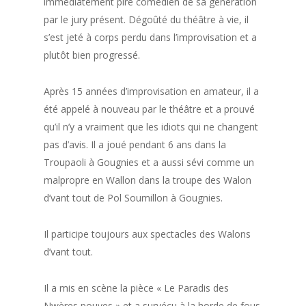
immédiatement pire comédien de sa génération
par le jury présent. Dégoûté du théâtre à vie, il
s’est jeté à corps perdu dans l’improvisation et a
plutôt bien progressé.
Après 15 années d’improvisation en amateur, il a
été appelé à nouveau par le théâtre et a prouvé
qu’il n’y a vraiment que les idiots qui ne changent
pas d’avis. Il a joué pendant 6 ans dans la
Troupaoli à Gougnies et a aussi sévi comme un
malpropre en Wallon dans la troupe des Walon
d’vant tout de Pol Soumillon à Gougnies.
Il participe toujours aux spectacles des Walons
d’vant tout.
Il a mis en scène la pièce « Le Paradis des
Nwères pouyes » et a survécu à la horde de fous