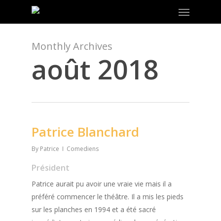
Menu
Skip
to
main
content
Monthly Archives
août 2018
Patrice Blanchard
By
Patrice
Comediens
Président
Patrice aurait pu avoir une vraie vie mais il a
préféré commencer le théâtre. Il a mis les pieds
sur les planches en 1994 et a été sacré