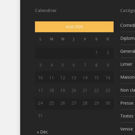
Calendrier
Catégo
Comed
août 2026
Diplom
L
M
M
J
V
S
D
Genera
1
2
Limier
3
4
5
6
7
8
9
Maison
10
11
12
13
14
15
16
Non cl
17
18
19
20
21
22
23
24
25
26
27
28
29
30
Presse
31
Textes
Venise
« Déc