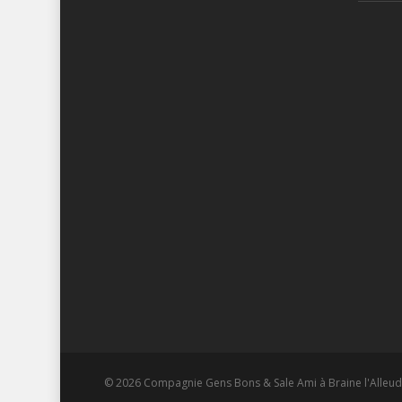
© 2026 Compagnie Gens Bons & Sale Ami à Braine l'Alleud