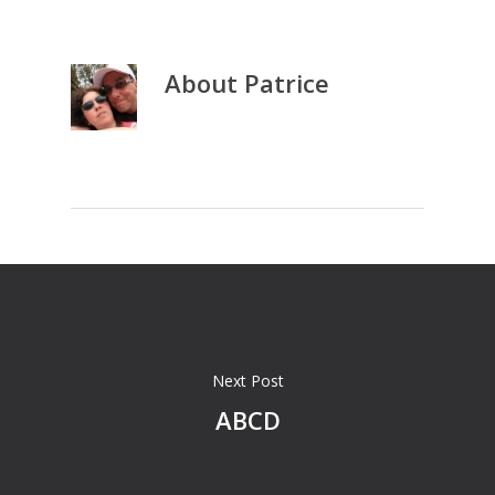
About
Patrice
Next Post
ABCD