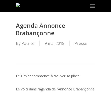
Menu
Skip
to
main
content
Agenda Annonce
Brabançonne
By
Patrice
9 mai 2018
Presse
Le Limier commence à trouver sa place.
Le voici dans l’agenda de l’Annonce Brabançonne