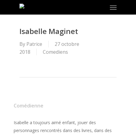
Menu
Skip
to
main
content
Isabelle Maginet
By
Patrice
27 octobre
2018
Comediens
Comédienne
Isabelle a toujours aimé enfant, jouer des
personnages rencontrés dans des livres, dans des