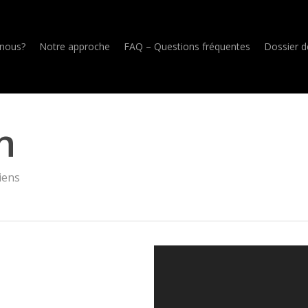
nous?
Notre approche
FAQ – Questions fréquentes
Dossier d
n
iens