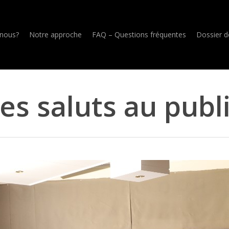
nous?
Notre approche
FAQ – Questions fréquentes
Dossier d
es saluts au publ