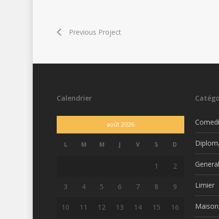
Previous Project
Calendrier
Catégo
Comed
août 2026
Diplom
L
M
M
J
V
S
D
Genera
1
2
Limier
3
4
5
6
7
8
9
Maison
10
11
12
13
14
15
16