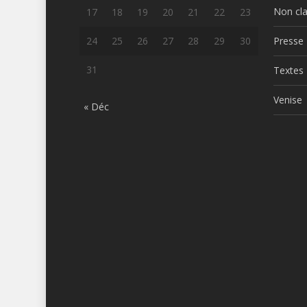
Non cl
17
18
19
20
21
22
23
24
25
26
27
28
29
30
Presse
31
Textes
Venise
« Déc